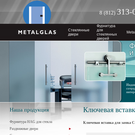
313-
8 (812)
Фурнитура
Стеклянные
для
Meta
двери
стеклянных
дверей
Индив
сотру
интер
Ключевая вставк
Наша продукция
Фурнитура HAG для стекла
Ключевая вставка для замка С
Раздвижные двери